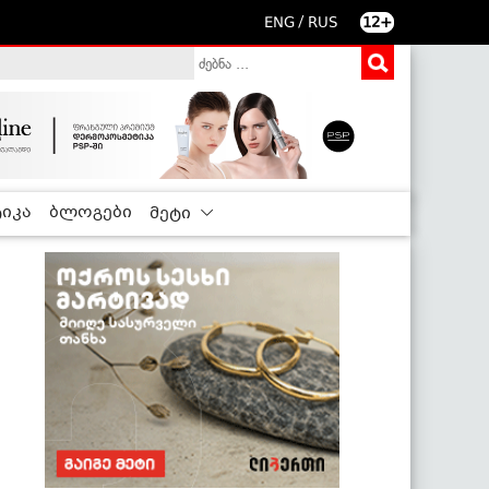
/
ENG
RUS
12+
იკა
ბლოგები
მეტი