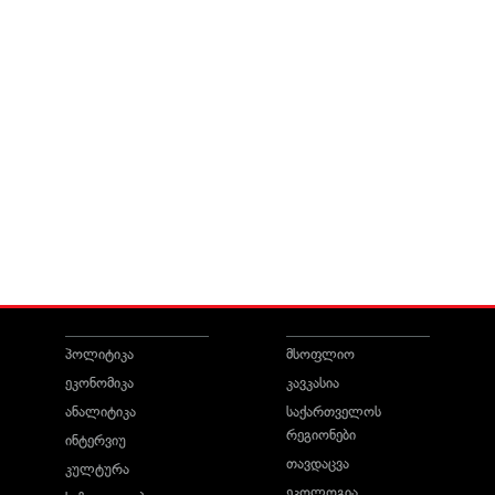
პოლიტიკა
მსოფლიო
ეკონომიკა
კავკასია
ანალიტიკა
საქართველოს
რეგიონები
ინტერვიუ
თავდაცვა
კულტურა
ეკოლოგია