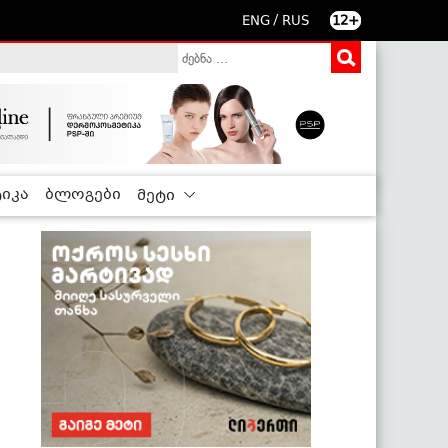
/
ENG
RUS
12+
იკა
ბლოგები
მეტი