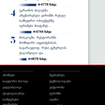
4778
ნახვა
უკრაინის ძალებმა
4
ანექსირებულ ყირიმში რუსულ
სამხედრო ობიექტებზე
იერიშები მიიტანეს...
4744
ნახვა
მოსკოვში, რესტორანში
5
მომხდარი აფეთქებისას,
სავარაუდოდ, რუსი გენერლის
ქალიშვილი და...
4676
ნახვა
ანონსები
მეცნიერება
საავტორო ბლოგი
ტექნოლოგიები
ვიდეობლოგი
ვიქტორინა
ფოტოგალერეა
ტურიზმი
საინტერესო
ღვინო
ადამიანები