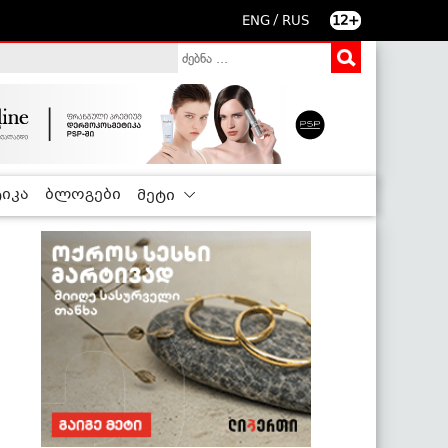
/
ENG
RUS
12+
იკა
ბლოგები
მეტი