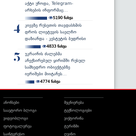
აქტი უწოდა, Telegram-
არხების ინფორმაც...
5190
ნახვა
კიევზე რუსეთის თავდასხმის
4
დროს ლიეტუვის საელჩო
დაზიანდა - კესტუტის ბუდრისი
4833
ნახვა
უკრაინის ძალებმა
5
ანექსირებულ ყირიმში რუსულ
სამხედრო ობიექტებზე
იერიშები მიიტანეს...
4774
ნახვა
ანონსები
მეცნიერება
საავტორო ბლოგი
ტექნოლოგიები
ვიდეობლოგი
ვიქტორინა
ფოტოგალერეა
ტურიზმი
საინტერესო
ღვინო