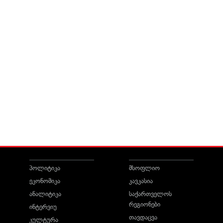
პოლიტიკა
მსოფლიო
ეკონომიკა
კავკასია
ანალიტიკა
საქართველოს
რეგიონები
ინტერვიუ
თავდაცვა
კულტურა