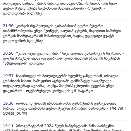
თავდაცვის საშუალებების მიწოდების საკითხზე, რუსეთის ომი სულ
უფრო მეტად იქნება საგრძნობი მათივე სახლში - რუსეთში -
ვოლოდიმირ ზელენსკი
21:36
კორეის რესპუბლიკას უკრაინასთან უფრო მჭიდრო
თანამშრომლობა უნდა ჰქონდეს, ძალიან გვსურს, მივიღოთ სამხრეთ
კორეის მხარდაჭერა იმ მიმართულებით, სადაც დეფიციტი გვაქვს -
ვოლოდიმირ ზელენსკი
20:56
"კოალიცია ცვლილებები" ნიკა მელიას გარემოცვის წევრების -
ცოტნე მირცხულავასა და გაბრიელ კობაიძისთვის ბრალის წაყენებას
"აბსურდულს" უწოდებს
19:37
საქართველოს პოლიტიკურმა ხელმძღვანელობამ, ირაკლი
კობახიძის სახით სამხედრო აგრესიაში დამნაშავედ სააკაშვილი
ოფიციალურად აღიარა, თუმცა პასუხისმგებლობა ქვეყანას უნდა
დაეკისროს - ოკუპირებული ცხინვალის ე.წ. საგარეო
19:36
დონალდ ტრამპს ირანთან ომში გამარჯვების გამოცხადება
სურდა, თუმცა თეირანმა უფრო მკაცრი პირობები წამოაყენა - The Wall
Street Journal
15:11
პროკურატურამ 2024 წელს სამტრედიაში წინასაარჩევნო
კამპანიის დროს ძალადობის ფაქტზე სამ პირს, მათ შორის ნიკა მელიას