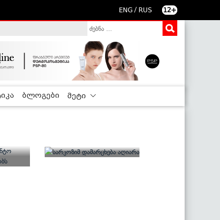
/
ENG
RUS
12+
იკა
ბლოგები
მეტი