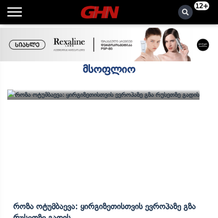
12+
მსოფლიო
Როზა Ოტუმბაევა: Ყირგიზეთისთვის Ევროპაზე Გზა
Რუსეთზე Გადის