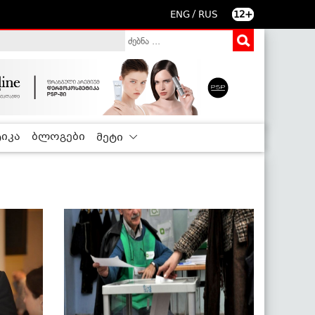
/
ENG
RUS
12+
იკა
ბლოგები
მეტი