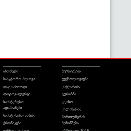
ანონსები
მეცნიერება
საავტორო ბლოგი
ტექნოლოგიები
ვიდეობლოგი
ვიქტორინა
ფოტოგალერეა
ტურიზმი
საინტერესო
ღვინო
ადამიანები
კულინარია
საინტერესო ამბები
მართლწერის
ქრონიკები
შემოწმება
ოქროს ფონდი
არჩევნები 2018