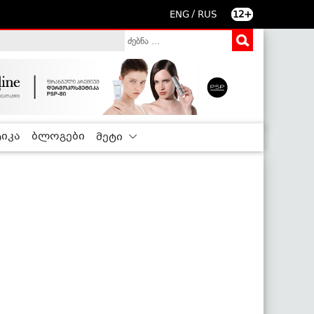
/
ENG
RUS
12+
იკა
ბლოგები
მეტი