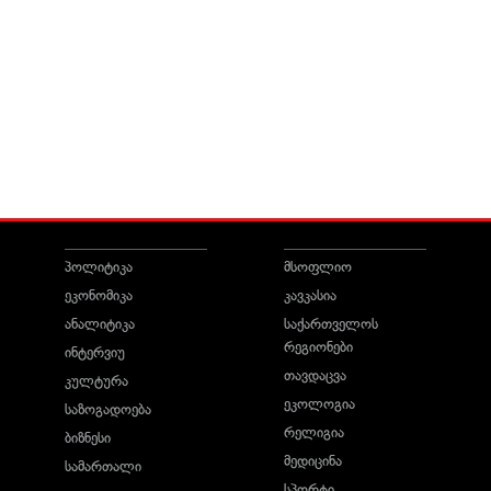
პოლიტიკა
მსოფლიო
ეკონომიკა
კავკასია
ანალიტიკა
საქართველოს
რეგიონები
ინტერვიუ
თავდაცვა
კულტურა
ეკოლოგია
საზოგადოება
რელიგია
ბიზნესი
მედიცინა
სამართალი
სპორტი