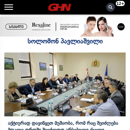
12+
სოლომონ პავლიაშვილი
Აქტიურად Დავიწყეთ Მუშაობა, Რომ Რაც Შეიძლება
Მოკლე Დროში Შევძლოთ Არსებული Ძველი