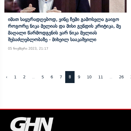
Იმათ Საყურადღებოდ, Ვინც Ჩემი Გამოსვლა Გაიგო
Როგორც Ნიკა Მელიას Და Მისი Გუნდის Კრიტიკა, Მე
Მაღალი Წარმოდგენის Ვარ Ნიკა Მელიას
Შესაძლებლობაზე - Მიხეილ Სააკაშვილი
05 ნოემბერი 2023, 21:17
...
8
...
‹
1
2
5
6
7
9
10
11
26