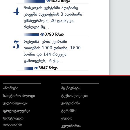
4032
ნახვა
მოსკოვის ცენტრში მდებარე
4
კაფეში აფეთქებას 3 ადამიანი
ემსხვერპლა, 20 დაშავდა -
რუსული მე...
3790
ნახვა
რუსებმა ერთ კვირაში
5
თითქმის 1900 დრონი, 1600
ბომბი და 144 რაკეტა
გამოიყენეს, რუსე...
3647
ნახვა
ანონსები
მეცნიერება
საავტორო ბლოგი
ტექნოლოგიები
ვიდეობლოგი
ვიქტორინა
ფოტოგალერეა
ტურიზმი
საინტერესო
ღვინო
ადამიანები
კულინარია