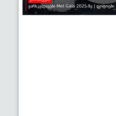
ქრონიკები
ვარსკვლავები Met Gala 2025-ზე | ფოტოები