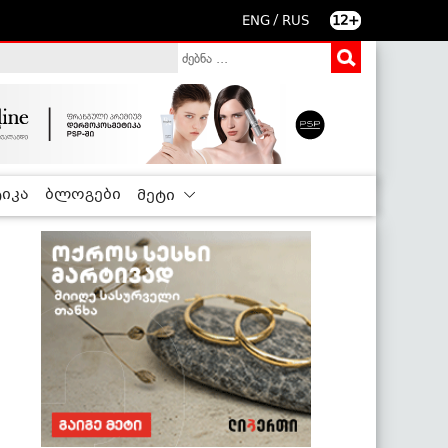
/
ENG
RUS
12+
იკა
ბლოგები
მეტი