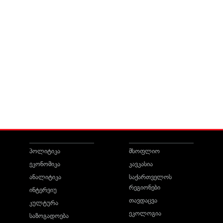
პოლიტიკა
მსოფლიო
ეკონომიკა
კავკასია
ანალიტიკა
საქართველოს
რეგიონები
ინტერვიუ
თავდაცვა
კულტურა
ეკოლოგია
საზოგადოება