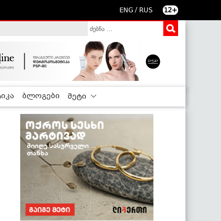
/
ENG
RUS
12+
იკა
ბლოგები
მეტი