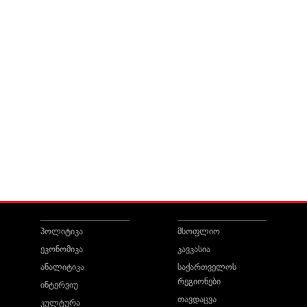
პოლიტიკა
მსოფლიო
ეკონომიკა
კავკასია
ანალიტიკა
საქართველოს
რეგიონები
ინტერვიუ
თავდაცვა
კულტურა