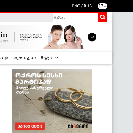
/
ENG
RUS
12+
იკა
ბლოგები
მეტი