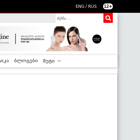
/
ENG
RUS
12+
იკა
ბლოგები
მეტი