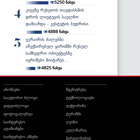
5250
ნახვა
კიევზე რუსეთის თავდასხმის
4
დროს ლიეტუვის საელჩო
დაზიანდა - კესტუტის ბუდრისი
4888
ნახვა
უკრაინის ძალებმა
5
ანექსირებულ ყირიმში რუსულ
სამხედრო ობიექტებზე
იერიშები მიიტანეს...
4825
ნახვა
ანონსები
მეცნიერება
საავტორო ბლოგი
ტექნოლოგიები
ვიდეობლოგი
ვიქტორინა
ფოტოგალერეა
ტურიზმი
საინტერესო
ღვინო
ადამიანები
კულინარია
საინტერესო ამბები
მართლწერის