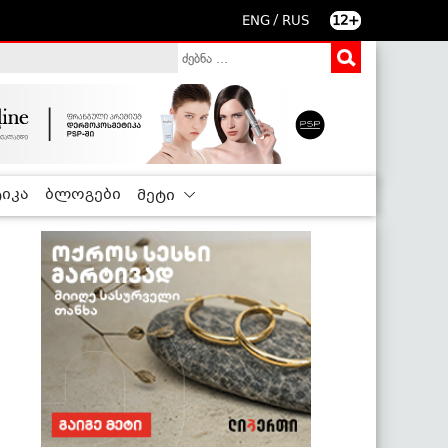
/
ENG
RUS
12+
იკა
ბლოგები
მეტი