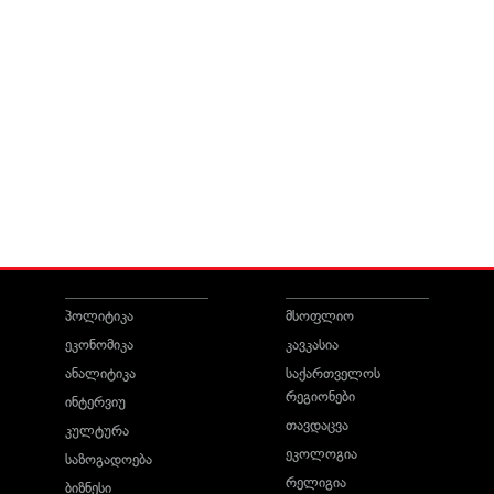
პოლიტიკა
მსოფლიო
ეკონომიკა
კავკასია
ანალიტიკა
საქართველოს
რეგიონები
ინტერვიუ
თავდაცვა
კულტურა
ეკოლოგია
საზოგადოება
რელიგია
ბიზნესი