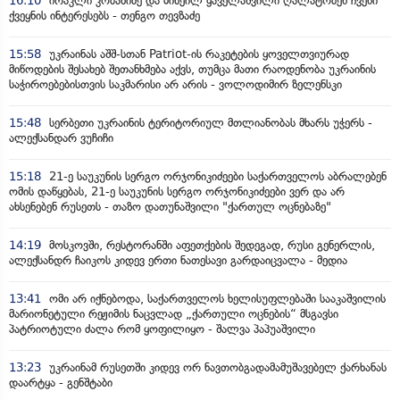
16:10
ირაკლი კობახიძე და მიხეილ ყაველაშვილი ღალატობენ ჩვენი
ქვეყნის ინტერესებს - თენგო თევზაძე
15:58
უკრაინას აშშ-სთან Patriot-ის რაკეტების ყოველთვიურად
მიწოდების შესახებ შეთანხმება აქვს, თუმცა მათი რაოდენობა უკრაინის
საჭიროებებისთვის საკმარისი არ არის - ვოლოდიმირ ზელენსკი
15:48
სერბეთი უკრაინის ტერიტორიულ მთლიანობას მხარს უჭერს -
ალექსანდარ ვუჩიჩი
15:18
21-ე საუკუნის სერგო ორჯონიკიძეები საქართველოს აბრალებენ
ომის დაწყებას, 21-ე საუკუნის სერგო ორჯონიკიძეები ვერ და არ
ახსენებენ რუსეთს - თაზო დათუნაშვილი "ქართულ ოცნებაზე"
14:19
მოსკოვში, რესტორანში აფეთქების შედეგად, რუსი გენერლის,
ალექსანდრ ჩაიკოს კიდევ ერთი ნათესავი გარდაიცვალა - მედია
13:41
ომი არ იქნებოდა, საქართველოს ხელისუფლებაში სააკაშვილის
მარიონეტული რეჟიმის ნაცვლად „ქართული ოცნების“ მსგავსი
პატრიოტული ძალა რომ ყოფილიყო - შალვა პაპუაშვილი
13:23
უკრაინამ რუსეთში კიდევ ორ ნავთობგადამამუშავებელ ქარხანას
დაარტყა - გენშტაბი