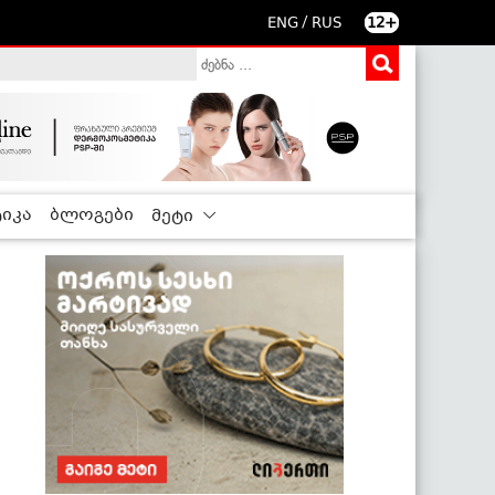
/
ENG
RUS
12+
იკა
ბლოგები
მეტი