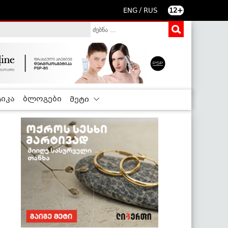
/
ENG
RUS
12+
იკა
ბლოგები
მეტი