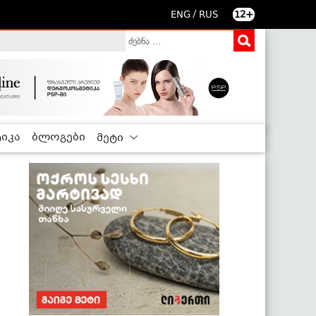
/
ENG
RUS
12+
იკა
ბლოგები
მეტი