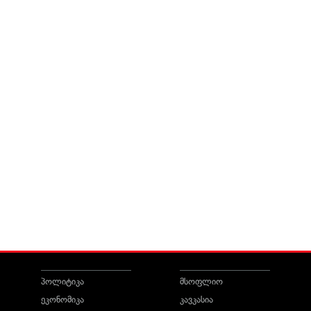
პოლიტიკა
მსოფლიო
ეკონომიკა
კავკასია