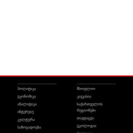
პოლიტიკა
მსოფლიო
ეკონომიკა
კავკასია
ანალიტიკა
საქართველოს
რეგიონები
ინტერვიუ
თავდაცვა
კულტურა
ეკოლოგია
საზოგადოება