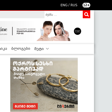
/
ENG
RUS
12+
იკა
ბლოგები
მეტი