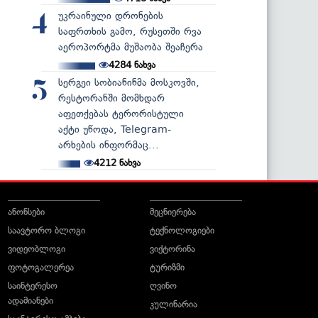
უკრაინული დრონების
4
საფრთხის გამო, რუსეთში რვა
აეროპორტმა მუშაობა შეაჩერა
4284
ნახვა
სერგეი სობიანინმა მოსკოვში,
5
რესტორანში მომხდარ
აფეთქებას ტერორისტული
აქტი უწოდა, Telegram-
არხების ინფორმაც...
4212
ნახვა
ანონსები
მეცნიერება
საავტორო ბლოგი
ტექნოლოგიები
ვიდეობლოგი
ვიქტორინა
ფოტოგალერეა
ტურიზმი
საინტერესო
ღვინო
ადამიანები
კულინარია