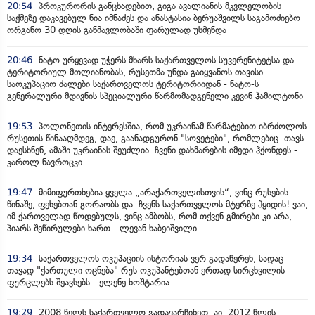
20:54
პროკურორის განცხადებით, გიგა ავალიანის მკვლელობის
საქმეზე დაკავებულ ნია იმნაძეს და ანასტასია ბერუაშვილს საგამოძიებო
ორგანო 30 დღის განმავლობაში ფარულად უსმენდა
20:46
ნატო ურყევად უჭერს მხარს საქართველოს სუვერენიტეტსა და
ტერიტორიულ მთლიანობას, რუსეთმა უნდა გაიყვანოს თავისი
საოკუპაციო ძალები საქართველოს ტერიტორიიდან - ნატო-ს
გენერალური მდივნის სპეციალური წარმომადგენელი კევინ ჰამილტონი
19:53
პოლონეთის ინტერესშია, რომ უკრაინამ წარმატებით იბრძოლოს
რუსეთის წინააღმდეგ, დაე, გაანადგურონ "სოვეტები", რომლებიც თავს
დაესხნენ, ამაში უკრაინას შეუძლია ჩვენი დახმარების იმედი ჰქონდეს -
კაროლ ნავროცკი
19:47
მიმიფურთხებია ყველა „არაქართველისთვის“, ვინც რუსების
წინაშე, ფეხებთან გორაობს და ჩვენს საქართველოს მტერზე ჰყიდის! ვაი,
იმ ქართველად წოდებულს, ვინც ამბობს, რომ თქვენ გმირები კი არა,
პიარს შეწირულები ხართ - ლევან ხაბეიშვილი
19:34
საქართველოს ოკუპაციის ისტორიას ვერ გადაწერენ, სადაც
თავად "ქართული ოცნება" რუს ოკუპანტებთან ერთად სირცხვილის
ფურცლებს შეავსებს - ელენე ხოშტარია
19:29
2008 წელს საქართველო გადავარჩინეთ, აი, 2012 წლის