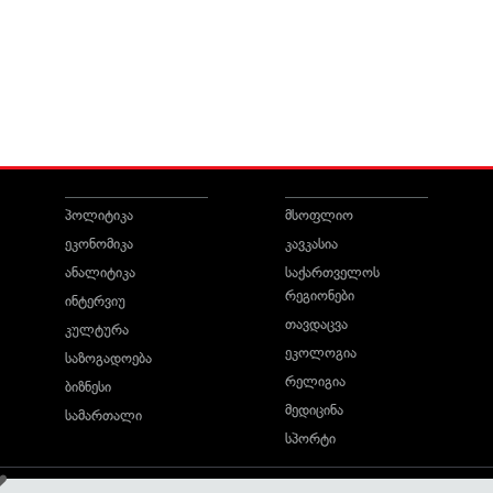
პოლიტიკა
მსოფლიო
ეკონომიკა
კავკასია
ანალიტიკა
საქართველოს
რეგიონები
ინტერვიუ
თავდაცვა
კულტურა
ეკოლოგია
საზოგადოება
რელიგია
ბიზნესი
მედიცინა
სამართალი
სპორტი