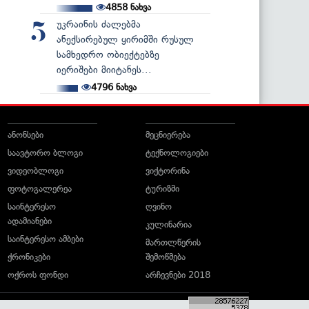
4858
ნახვა
უკრაინის ძალებმა
5
ანექსირებულ ყირიმში რუსულ
სამხედრო ობიექტებზე
იერიშები მიიტანეს...
4796
ნახვა
ანონსები
მეცნიერება
საავტორო ბლოგი
ტექნოლოგიები
ვიდეობლოგი
ვიქტორინა
ფოტოგალერეა
ტურიზმი
საინტერესო
ღვინო
ადამიანები
კულინარია
საინტერესო ამბები
მართლწერის
ქრონიკები
შემოწმება
ოქროს ფონდი
არჩევნები 2018