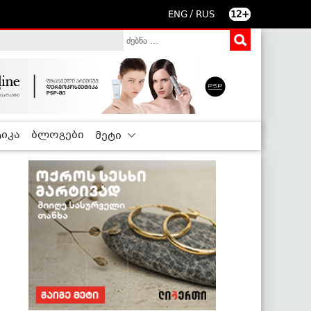
/
ENG
RUS
12+
იკა
ბლოგები
მეტი