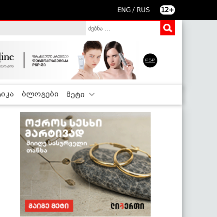
/
ENG
RUS
12+
იკა
ბლოგები
მეტი