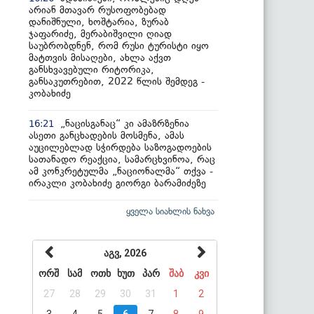
არიან მთავარ რუსოფობებად
დანიშნული, ხოშტარია, ზურაბ
ჯაფარიძე, მერაბიშვილი ღიად
საუბრობდნენ, რომ რუსი ტურისტი იყო
მატთვის მისაღები, ახლა აქვთ
განსხვავებული რიტორიკა,
განსაკუთრებით, 2022 წლის შემდეგ -
კობახიძე
„ნაცისგანაც“ კი ამაზრზენია
16:21
ასეთი განცხადების მოსმენა, ამას
აუცილებლად სჭირდება საზოგადოების
სათანადო რეაქცია, სამარცხვინოა, რაც
ამ კონკრეტულმა „ნაციონალმა“ თქვა -
ირაკლი კობახიძე გიორგი ბარამიძეზე
ყველა სიახლის ნახვა
აგვ, 2026
ორშ
სამ
ოთხ
ხუთ
პარ
შაბ
კვი
27
28
29
30
31
1
2
3
4
5
6
7
8
9