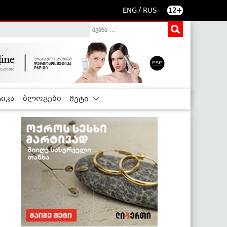
/
ENG
RUS
12+
იკა
ბლოგები
მეტი