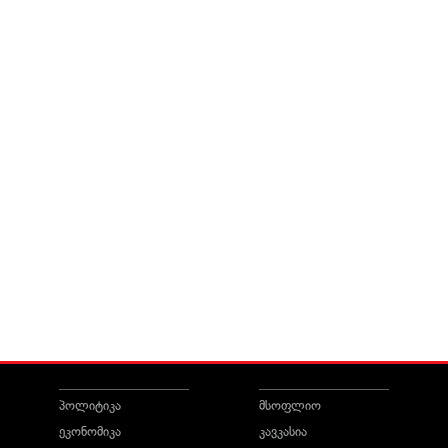
პოლიტიკა
მსოფლიო
ეკონომიკა
კავკასია