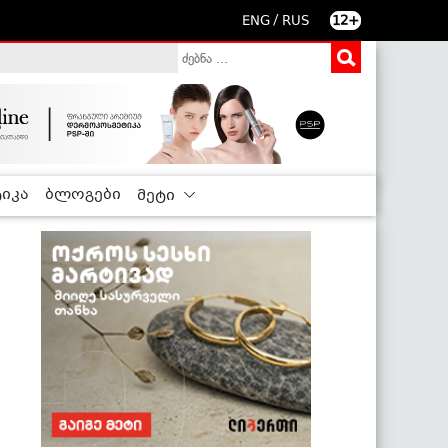
/
ENG
RUS
12+
იკა
ბლოგები
მეტი