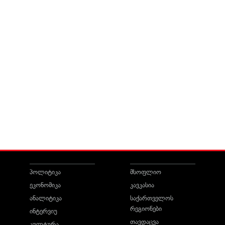
პოლიტიკა
მსოფლიო
ეკონომიკა
კავკასია
ანალიტიკა
საქართველოს
რეგიონები
ინტერვიუ
თავდაცვა
კულტურა