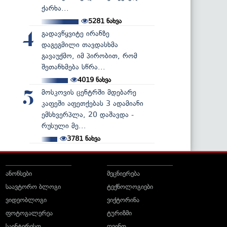
ქარხა...
5281
ნახვა
გადავწყვიტე ირანზე
4
დაგეგმილი თავდასხმა
გავაუქმო, იმ პირობით, რომ
შეთანხმება სწრა...
4019
ნახვა
მოსკოვის ცენტრში მდებარე
5
კაფეში აფეთქებას 3 ადამიანი
ემსხვერპლა, 20 დაშავდა -
რუსული მე...
3781
ნახვა
ანონსები
მეცნიერება
საავტორო ბლოგი
ტექნოლოგიები
ვიდეობლოგი
ვიქტორინა
ფოტოგალერეა
ტურიზმი
საინტერესო
ღვინო