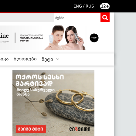
/
ENG
RUS
12+
იკა
ბლოგები
მეტი