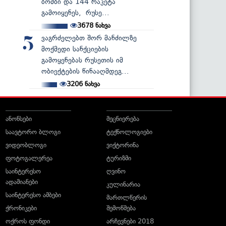
ბომბი და 144 რაკეტა
გამოიყენეს, რუსე...
3678
ნახვა
ვაგრძელებთ შორ მანძილზე
5
მოქმედი სანქციების
გამოყენებას რუსეთის იმ
ობიექტების წინააღმდეგ...
3206
ნახვა
ანონსები
მეცნიერება
საავტორო ბლოგი
ტექნოლოგიები
ვიდეობლოგი
ვიქტორინა
ფოტოგალერეა
ტურიზმი
საინტერესო
ღვინო
ადამიანები
კულინარია
საინტერესო ამბები
მართლწერის
ქრონიკები
შემოწმება
ოქროს ფონდი
არჩევნები 2018