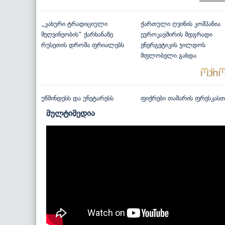
„კახური ტრადიციული
ქართული ღვინის კომპანია
მეღვინეობის“ ქარხანაზე
ევროკავშირის მდგრადი
რუსეთის დროშა ფრიალებს
ენერგეტიკის ჯილდოს
მფლობელი გახდა
უწმინდესს და უნეტარესს
ფიქრები თამარის ფრესკასთ
მულტიმედია