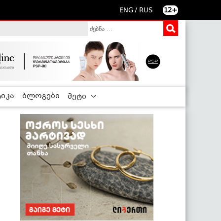
/
ENG
RUS
12+
იკა
ბლოგები
მეტი