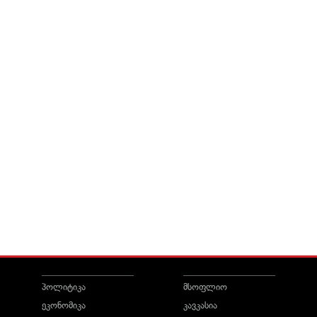
პოლიტიკა
მსოფლიო
ეკონომიკა
კავკასია