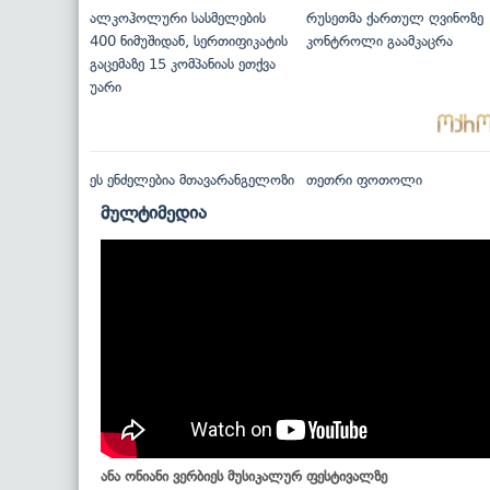
ალკოჰოლური სასმელების
რუსეთმა ქართულ ღვინოზე
400 ნიმუშიდან, სერთიფიკატის
კონტროლი გაამკაცრა
გაცემაზე 15 კომპანიას ეთქვა
უარი
ეს ენძელებია მთავარანგელოზი
თეთრი ფოთოლი
მულტიმედია
ანა ონიანი ვერბიეს მუსიკალურ ფესტივალზე