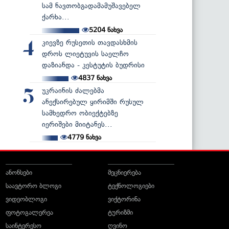
სამ ნავთობგადამამუშავებელ
ქარხა...
5204
ნახვა
კიევზე რუსეთის თავდასხმის
4
დროს ლიეტუვის საელჩო
დაზიანდა - კესტუტის ბუდრისი
4837
ნახვა
უკრაინის ძალებმა
5
ანექსირებულ ყირიმში რუსულ
სამხედრო ობიექტებზე
იერიშები მიიტანეს...
4779
ნახვა
ანონსები
მეცნიერება
საავტორო ბლოგი
ტექნოლოგიები
ვიდეობლოგი
ვიქტორინა
ფოტოგალერეა
ტურიზმი
საინტერესო
ღვინო