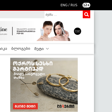
/
ENG
RUS
12+
იკა
ბლოგები
მეტი