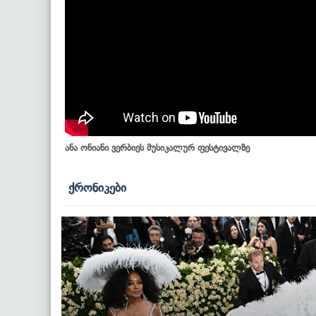
ანა ონიანი ვერბიეს მუსიკალურ ფესტივალზე
ქრონიკები