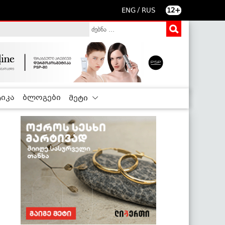
/
ENG
RUS
12+
იკა
ბლოგები
მეტი