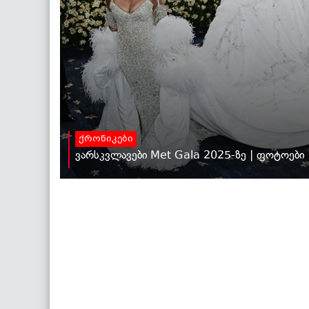
ქრონიკები
ვარსკვლავები Met Gala 2025-ზე | ფოტოები