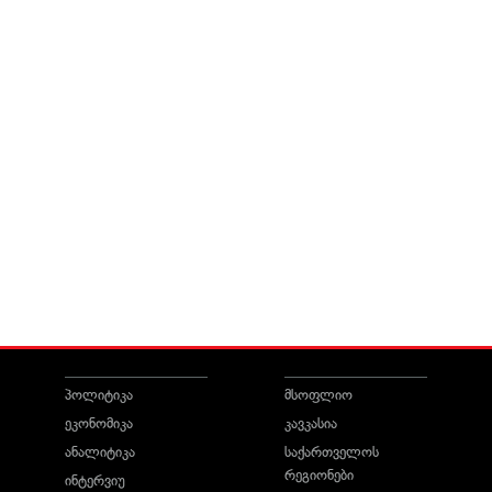
პოლიტიკა
მსოფლიო
ეკონომიკა
კავკასია
ანალიტიკა
საქართველოს
რეგიონები
ინტერვიუ