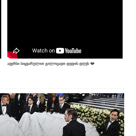
ავერსი სიყვარულით გილოცავთ დედის დღეს ❤️