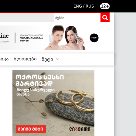
/
ENG
RUS
12+
იკა
ბლოგები
მეტი