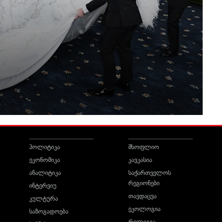
პოლიტიკა
მსოფლიო
ეკონომიკა
კავკასია
ანალიტიკა
საქართველოს
რეგიონები
ინტერვიუ
თავდაცვა
კულტურა
ეკოლოგია
საზოგადოება
რელიგია