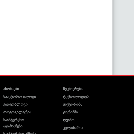
ანონსები
მეცნიერება
საავტორო ბლოგი
ტექნოლოგიები
ვიდეობლოგი
ვიქტორინა
ფოტოგალერეა
ტურიზმი
საინტერესო
ღვინო
ადამიანები
კულინარია
საინტერესო ამბები