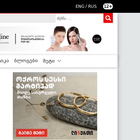
/
ENG
RUS
12+
იკა
ბლოგები
მეტი