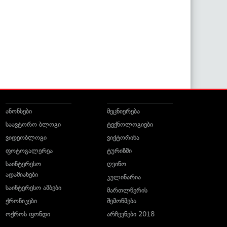
ანონსები
მეცნიერება
საავტორო ბლოგი
ტექნოლოგიები
ვიდეობლოგი
ვიქტორინა
ფოტოგალერეა
ტურიზმი
საინტერესო
ღვინო
ადამიანები
კულინარია
საინტერესო ამბები
მართლწერის
ქრონიკები
შემოწმება
ოქროს ფონდი
არჩევნები 2018