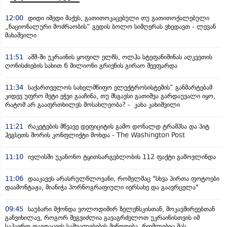
12:00
დიდი იმედი მაქვს, გათითოკაცებული თუ გათითოქალებული
„ნაციონალური მოძრაობის“ გედის ბოლო სიმღერას ვხედავთ - ლევან
მახაშვილი
11:51
აშშ-ში უკრაინის ყოფილ ელჩს, ოლჰა სტეფანიშინას აღკვეთის
ღონისძიების სახით 6 მილიონი გრივნის გირაო შეეფარდა
11:34
საქართველოს სახელმწიფო ელექტროსისტემის“ განმარტებამ
კიდევ უფრო მეტი ეჭვი გააჩინა, თუ მსგავსი გათიშვა გარდაუვალი იყო,
რატომ არ გააფრთხილეს მოსახლეობა? - კახა კახიშვილი
11:21
რაკეტების მწვავე დეფიციტის გამო დონალდ ტრამპსა და პიტ
ჰეგსეთს შორის კონფლიქტი მოხდა - The Washington Post
11:10
ივლისში უკანონო ტყითსარგებლობის 112 ფაქტი გამოვლინდა
11:06
დააკავეს არასრულწლოვანი, რომელმაც "სხვა პირთა ფოტოები
დაამონტაჟა, მიანიჭა პორნოგრაფიული იერსახე და გაავრცელა"
09:45
საუბარი მქონდა ვოლოდიმირ ზელენსკისთან, მოკავშირეებთან
განვიხილავ, როგორ შეგვიძლია გავაგრძელოთ უკრაინისთვის იმ
საჰაერო თავდაცვის საშუალებების მიწოდება, რომლებიც მას