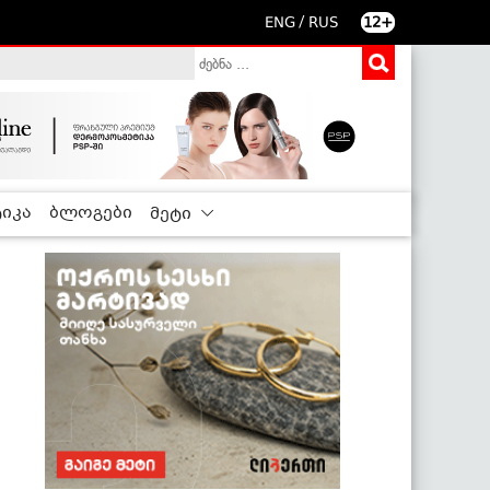
/
ENG
RUS
12+
იკა
ბლოგები
მეტი