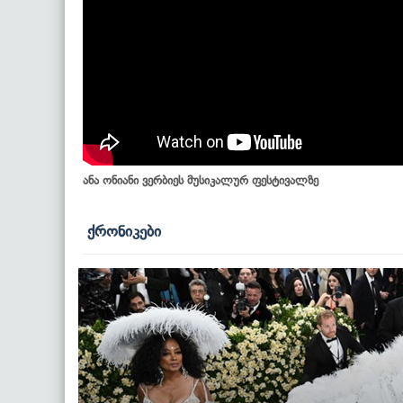
ანა ონიანი ვერბიეს მუსიკალურ ფესტივალზე
ქრონიკები