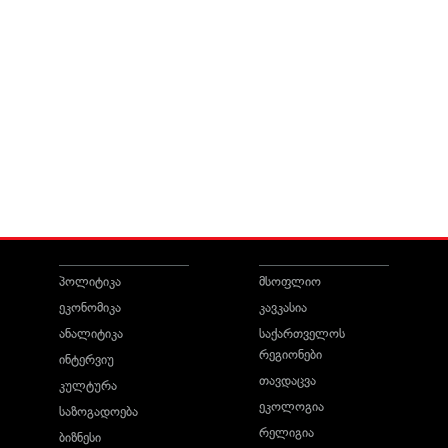
პოლიტიკა
მსოფლიო
ეკონომიკა
კავკასია
ანალიტიკა
საქართველოს
რეგიონები
ინტერვიუ
თავდაცვა
კულტურა
ეკოლოგია
საზოგადოება
რელიგია
ბიზნესი