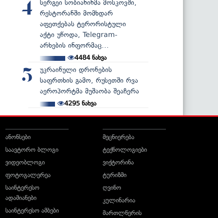
სერგეი სობიანინმა მოსკოვში,
4
რესტორანში მომხდარ
აფეთქებას ტერორისტული
აქტი უწოდა, Telegram-
არხების ინფორმაც...
4484
ნახვა
უკრაინული დრონების
5
საფრთხის გამო, რუსეთში რვა
აეროპორტმა მუშაობა შეაჩერა
4295
ნახვა
ანონსები
მეცნიერება
საავტორო ბლოგი
ტექნოლოგიები
ვიდეობლოგი
ვიქტორინა
ფოტოგალერეა
ტურიზმი
საინტერესო
ღვინო
ადამიანები
კულინარია
საინტერესო ამბები
მართლწერის