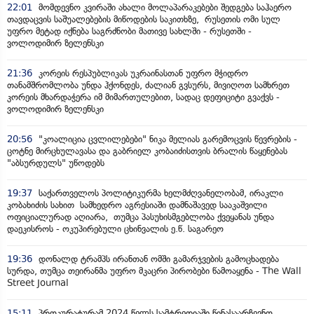
22:01
მომდევნო კვირაში ახალი მოლაპარაკებები შედგება საჰაერო
თავდაცვის საშუალებების მიწოდების საკითხზე, რუსეთის ომი სულ
უფრო მეტად იქნება საგრძნობი მათივე სახლში - რუსეთში -
ვოლოდიმირ ზელენსკი
21:36
კორეის რესპუბლიკას უკრაინასთან უფრო მჭიდრო
თანამშრომლობა უნდა ჰქონდეს, ძალიან გვსურს, მივიღოთ სამხრეთ
კორეის მხარდაჭერა იმ მიმართულებით, სადაც დეფიციტი გვაქვს -
ვოლოდიმირ ზელენსკი
20:56
"კოალიცია ცვლილებები" ნიკა მელიას გარემოცვის წევრების -
ცოტნე მირცხულავასა და გაბრიელ კობაიძისთვის ბრალის წაყენებას
"აბსურდულს" უწოდებს
19:37
საქართველოს პოლიტიკურმა ხელმძღვანელობამ, ირაკლი
კობახიძის სახით სამხედრო აგრესიაში დამნაშავედ სააკაშვილი
ოფიციალურად აღიარა, თუმცა პასუხისმგებლობა ქვეყანას უნდა
დაეკისროს - ოკუპირებული ცხინვალის ე.წ. საგარეო
19:36
დონალდ ტრამპს ირანთან ომში გამარჯვების გამოცხადება
სურდა, თუმცა თეირანმა უფრო მკაცრი პირობები წამოაყენა - The Wall
Street Journal
15:11
პროკურატურამ 2024 წელს სამტრედიაში წინასაარჩევნო