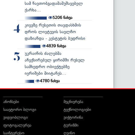
სამ ნავთობგადამამუშავებელ
ქარხა...
5206
ნახვა
კიევზე რუსეთის თავდასხმის
4
დროს ლიეტუვის საელჩო
დაზიანდა - კესტუტის ბუდრისი
4839
ნახვა
უკრაინის ძალებმა
5
ანექსირებულ ყირიმში რუსულ
სამხედრო ობიექტებზე
იერიშები მიიტანეს...
4780
ნახვა
ანონსები
მეცნიერება
საავტორო ბლოგი
ტექნოლოგიები
ვიდეობლოგი
ვიქტორინა
ფოტოგალერეა
ტურიზმი
საინტერესო
ღვინო