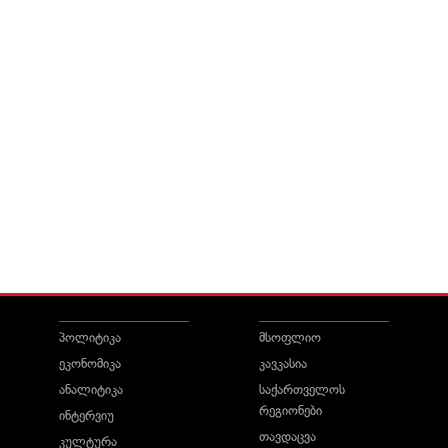
პოლიტიკა
მსოფლიო
ეკონომიკა
კავკასია
ანალიტიკა
საქართველოს
რეგიონები
ინტერვიუ
თავდაცვა
კულტურა