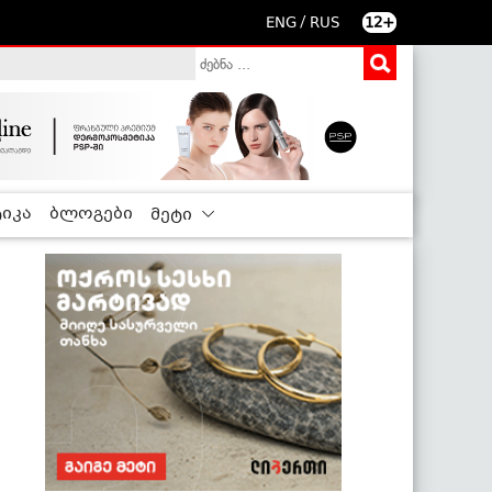
/
ENG
RUS
12+
იკა
ბლოგები
მეტი