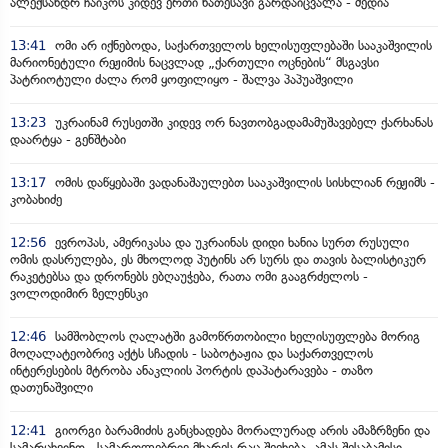
ალექსანდრ ჩაიკოს კიდევ ერთი ნათესავი გარდაიცვალა - მედია
13:41
ომი არ იქნებოდა, საქართველოს ხელისუფლებაში სააკაშვილის
მარიონეტული რეჟიმის ნაცვლად „ქართული ოცნების“ მსგავსი
პატრიოტული ძალა რომ ყოფილიყო - შალვა პაპუაშვილი
13:23
უკრაინამ რუსეთში კიდევ ორ ნავთობგადამამუშავებელ ქარხანას
დაარტყა - გენშტაბი
13:17
ომის დაწყებაში ვადანაშაულებთ სააკაშვილის სისხლიან რეჟიმს -
კობახიძე
12:56
ევროპას, ამერიკასა და უკრაინას დიდი ხანია სურთ რუსული
ომის დასრულება, ეს მხოლოდ პუტინს არ სურს და თავის ბალისტიკურ
რაკეტებსა და დრონებს ებღაუჭება, რათა ომი გააგრძელოს -
ვოლოდიმირ ზელენსკი
12:46
სამშობლოს ღალატში გამოწრთობილი ხელისუფლება მორიგ
მოღალატეობრივ აქტს სჩადის - საბოტაჟია და საქართველოს
ინტერესების მტრობა ანაკლიის პორტის დაპატარავება - თაზო
დათუნაშვილი
12:41
გიორგი ბარამიძის განცხადება მორალურად არის ამაზრზენი და
სამარცხვინო, სამართლებრივ მხარეს რაც შეეხება, ამას შესაბამისი