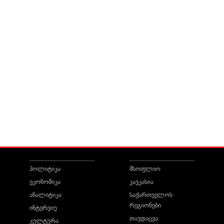
პოლიტიკა
მსოფლიო
ეკონომიკა
კავკასია
ანალიტიკა
საქართველოს
რეგიონები
ინტერვიუ
თავდაცვა
კულტურა