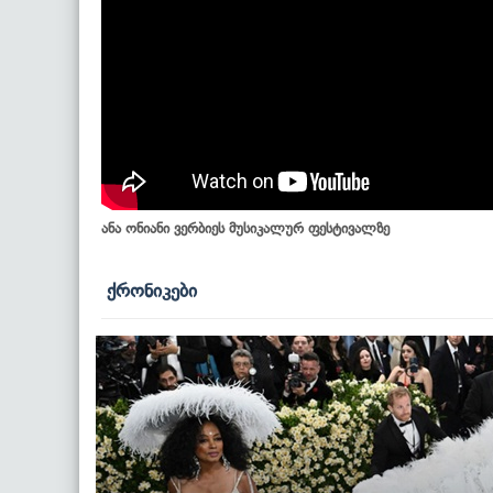
ანა ონიანი ვერბიეს მუსიკალურ ფესტივალზე
ქრონიკები