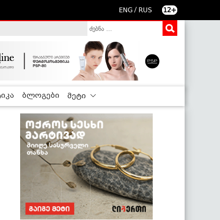
/
ENG
RUS
12+
იკა
ბლოგები
მეტი