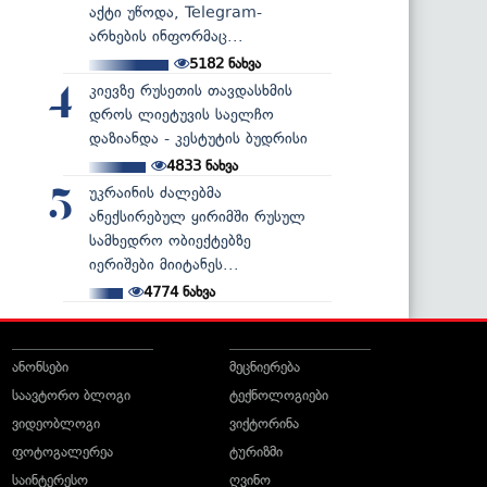
აქტი უწოდა, Telegram-
არხების ინფორმაც...
5182
ნახვა
კიევზე რუსეთის თავდასხმის
4
დროს ლიეტუვის საელჩო
დაზიანდა - კესტუტის ბუდრისი
4833
ნახვა
უკრაინის ძალებმა
5
ანექსირებულ ყირიმში რუსულ
სამხედრო ობიექტებზე
იერიშები მიიტანეს...
4774
ნახვა
ანონსები
მეცნიერება
საავტორო ბლოგი
ტექნოლოგიები
ვიდეობლოგი
ვიქტორინა
ფოტოგალერეა
ტურიზმი
საინტერესო
ღვინო