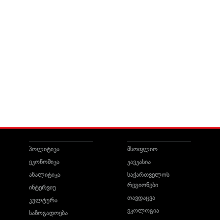
პოლიტიკა
მსოფლიო
ეკონომიკა
კავკასია
ანალიტიკა
საქართველოს
რეგიონები
ინტერვიუ
თავდაცვა
კულტურა
ეკოლოგია
საზოგადოება