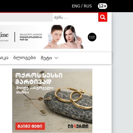
/
ENG
RUS
12+
იკა
ბლოგები
მეტი