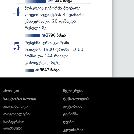
4032
ნახვა
მოსკოვის ცენტრში მდებარე
4
კაფეში აფეთქებას 3 ადამიანი
ემსხვერპლა, 20 დაშავდა -
რუსული მე...
3790
ნახვა
რუსებმა ერთ კვირაში
5
თითქმის 1900 დრონი, 1600
ბომბი და 144 რაკეტა
გამოიყენეს, რუსე...
3647
ნახვა
ანონსები
მეცნიერება
საავტორო ბლოგი
ტექნოლოგიები
ვიდეობლოგი
ვიქტორინა
ფოტოგალერეა
ტურიზმი
საინტერესო
ღვინო
ადამიანები
კულინარია