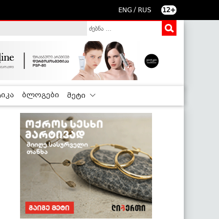
/
ENG
RUS
12+
იკა
ბლოგები
მეტი