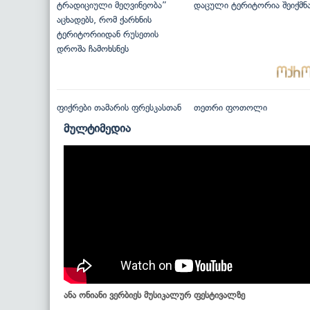
ტრადიციული მეღვინეობა”
დაცული ტერიტორია შეიქმნ
აცხადებს, რომ ქარხნის
ტერიტორიიდან რუსეთის
დროშა ჩამოხსნეს
ფიქრები თამარის ფრესკასთან
თეთრი ფოთოლი
მულტიმედია
ანა ონიანი ვერბიეს მუსიკალურ ფესტივალზე