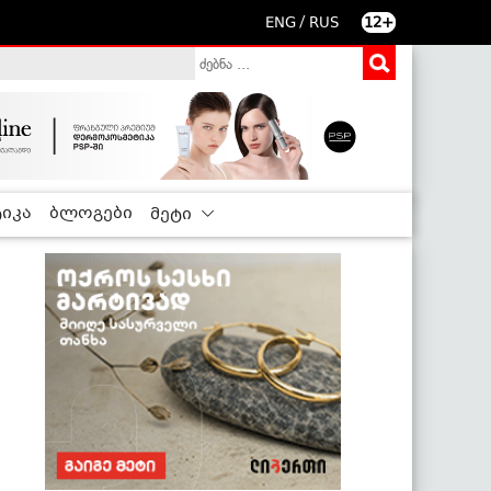
/
ENG
RUS
12+
იკა
ბლოგები
მეტი