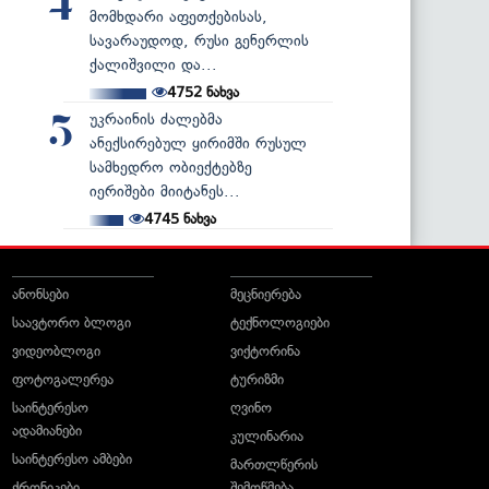
4
მომხდარი აფეთქებისას,
სავარაუდოდ, რუსი გენერლის
ქალიშვილი და...
4752
ნახვა
უკრაინის ძალებმა
5
ანექსირებულ ყირიმში რუსულ
სამხედრო ობიექტებზე
იერიშები მიიტანეს...
4745
ნახვა
ანონსები
მეცნიერება
საავტორო ბლოგი
ტექნოლოგიები
ვიდეობლოგი
ვიქტორინა
ფოტოგალერეა
ტურიზმი
საინტერესო
ღვინო
ადამიანები
კულინარია
საინტერესო ამბები
მართლწერის
ქრონიკები
შემოწმება