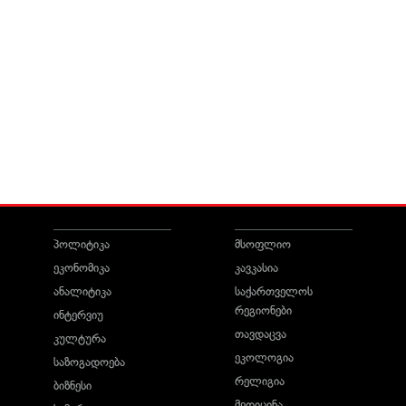
პოლიტიკა
მსოფლიო
ეკონომიკა
კავკასია
ანალიტიკა
საქართველოს
რეგიონები
ინტერვიუ
თავდაცვა
კულტურა
ეკოლოგია
საზოგადოება
რელიგია
ბიზნესი
მედიცინა