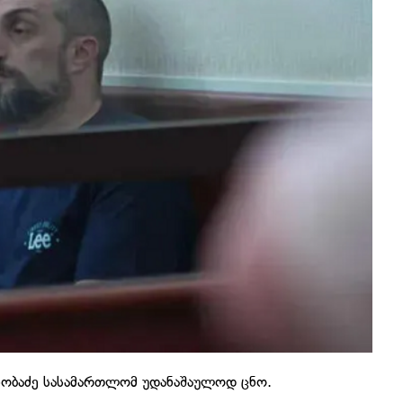
ხობაძე სასამართლომ უდანაშაულოდ ცნო.