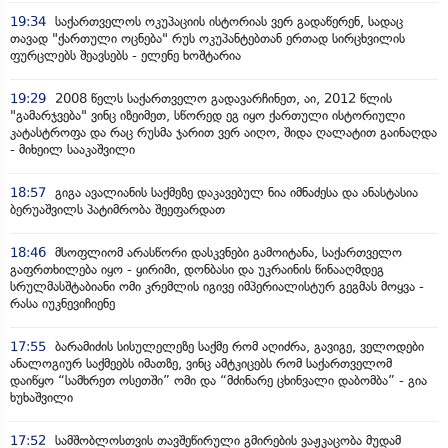
19:34
საქართველოს ოკუპაციის ისტორიას ვერ გადაწერენ, სადაც
თავად "ქართული ოცნება" რუს ოკუპანტებთან ერთად სირცხვილის
ფურცლებს შეავსებს - ელენე ხოშტარია
19:29
2008 წელს საქართველო გადავარჩინეთ, აი, 2012 წლის
"გამარჯვება" ვინც იზეიმეთ, სწორედ ეგ იყო ქართული ისტორიული
კატასტროფა და რაც რუსმა ჯარით ვერ აიღო, შიდა ღალატით გაინაღდა
- მიხეილ სააკაშვილი
18:57
გიგა ავალიანის საქმეზე დაკავებულ ნია იმნაძესა და ანასტასია
ბერუაშვილს პატიმრობა შეეფარდათ
18:46
მსოფლიომ არასწორი დასკვნები გამოიტანა, საქართველო
გაფრთხილება იყო - ყირიმი, დონბასი და უკრაინის წინააღმდეგ
სრულმასშტაბიანი ომი კრემლის იგივე იმპერიალისტურ გეგმას მოყვა -
რასა იუკნევიჩიენე
17:55
ბარამიძის სისულელეზე საქმე რომ აღიძრა, გავიგე, ველოდები
ანალოგიურ საქმეებს იმათზე, ვინც ამტკიცებს რომ საქართველომ
დაიწყო “სამხრეთ ოსეთში” ომი და “მძინარე ცხინვალი დაბომბა” - გია
ხუხაშვილი
17:52
სამშობლოსთვის თავშეწირული გმირების ვაჟკაცობა მუდამ