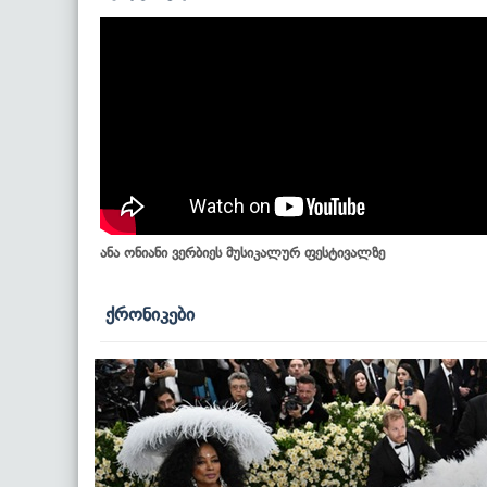
ანა ონიანი ვერბიეს მუსიკალურ ფესტივალზე
ქრონიკები