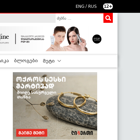
/
ENG
RUS
12+
იკა
ბლოგები
მეტი