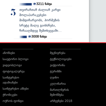
3211
ნახვა
თეირანთან ძალიან კარგი
5
მოლაპარაკებები
მიმდინარეობს, ჰორმუზის
სრუტე მალე გაიხსნება,
წინააღმდეგ შემთხვევაში...
3008
ნახვა
ანონსები
მეცნიერება
საავტორო ბლოგი
ტექნოლოგიები
ვიდეობლოგი
ვიქტორინა
ფოტოგალერეა
ტურიზმი
საინტერესო
ღვინო
ადამიანები
კულინარია
საინტერესო ამბები
მართლწერის
ქრონიკები
შემოწმება
ოქროს ფონდი
არჩევნები 2018