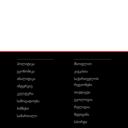
პოლიტიკა
მსოფლიო
ეკონომიკა
კავკასია
ანალიტიკა
საქართველოს
რეგიონები
ინტერვიუ
თავდაცვა
კულტურა
ეკოლოგია
საზოგადოება
რელიგია
ბიზნესი
მედიცინა
სამართალი
სპორტი