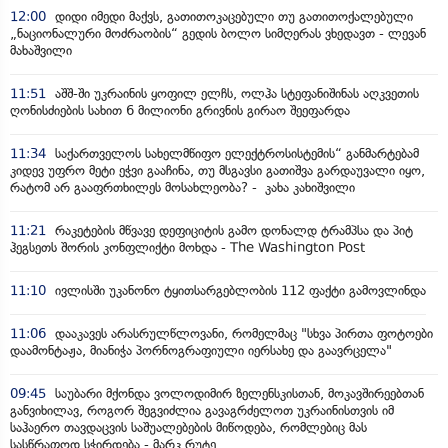
12:00
დიდი იმედი მაქვს, გათითოკაცებული თუ გათითოქალებული
„ნაციონალური მოძრაობის“ გედის ბოლო სიმღერას ვხედავთ - ლევან
მახაშვილი
11:51
აშშ-ში უკრაინის ყოფილ ელჩს, ოლჰა სტეფანიშინას აღკვეთის
ღონისძიების სახით 6 მილიონი გრივნის გირაო შეეფარდა
11:34
საქართველოს სახელმწიფო ელექტროსისტემის“ განმარტებამ
კიდევ უფრო მეტი ეჭვი გააჩინა, თუ მსგავსი გათიშვა გარდაუვალი იყო,
რატომ არ გააფრთხილეს მოსახლეობა? - კახა კახიშვილი
11:21
რაკეტების მწვავე დეფიციტის გამო დონალდ ტრამპსა და პიტ
ჰეგსეთს შორის კონფლიქტი მოხდა - The Washington Post
11:10
ივლისში უკანონო ტყითსარგებლობის 112 ფაქტი გამოვლინდა
11:06
დააკავეს არასრულწლოვანი, რომელმაც "სხვა პირთა ფოტოები
დაამონტაჟა, მიანიჭა პორნოგრაფიული იერსახე და გაავრცელა"
09:45
საუბარი მქონდა ვოლოდიმირ ზელენსკისთან, მოკავშირეებთან
განვიხილავ, როგორ შეგვიძლია გავაგრძელოთ უკრაინისთვის იმ
საჰაერო თავდაცვის საშუალებების მიწოდება, რომლებიც მას
სასწრაფოდ სჭირდება - მარკ რუტე