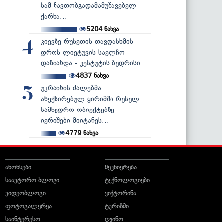
სამ ნავთობგადამამუშავებელ
ქარხა...
5204
ნახვა
კიევზე რუსეთის თავდასხმის
4
დროს ლიეტუვის საელჩო
დაზიანდა - კესტუტის ბუდრისი
4837
ნახვა
უკრაინის ძალებმა
5
ანექსირებულ ყირიმში რუსულ
სამხედრო ობიექტებზე
იერიშები მიიტანეს...
4779
ნახვა
ანონსები
მეცნიერება
საავტორო ბლოგი
ტექნოლოგიები
ვიდეობლოგი
ვიქტორინა
ფოტოგალერეა
ტურიზმი
საინტერესო
ღვინო