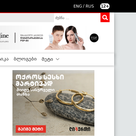
/
ENG
RUS
12+
იკა
ბლოგები
მეტი