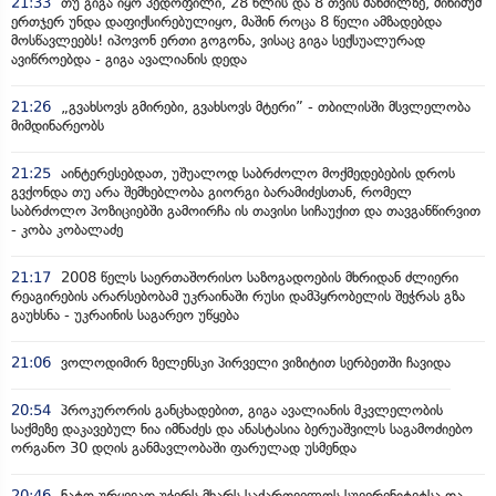
21:33
თუ გიგა იყო პედოფილი, 28 წლის და 8 თვის მანძილზე, მინიმუმ
ერთჯერ უნდა დაფიქსირებულიყო, მაშინ როცა 8 წელი ამზადებდა
მოსწავლეებს! იპოვონ ერთი გოგონა, ვისაც გიგა სექსუალურად
ავიწროებდა - გიგა ავალიანის დედა
21:26
„გვახსოვს გმირები, გვახსოვს მტერი” - თბილისში მსვლელობა
მიმდინარეობს
21:25
აინტერესებდათ, უშუალოდ საბრძოლო მოქმედებების დროს
გვქონდა თუ არა შემხებლობა გიორგი ბარამიძესთან, რომელ
საბრძოლო პოზიციებში გამოირჩა ის თავისი სიჩაუქით და თავგანწირვით
- კობა კობალაძე
21:17
2008 წელს საერთაშორისო საზოგადოების მხრიდან ძლიერი
რეაგირების არარსებობამ უკრაინაში რუსი დამპყრობელის შეჭრას გზა
გაუხსნა - უკრაინის საგარეო უწყება
21:06
ვოლოდიმირ ზელენსკი პირველი ვიზიტით სერბეთში ჩავიდა
20:54
პროკურორის განცხადებით, გიგა ავალიანის მკვლელობის
საქმეზე დაკავებულ ნია იმნაძეს და ანასტასია ბერუაშვილს საგამოძიებო
ორგანო 30 დღის განმავლობაში ფარულად უსმენდა
20:46
ნატო ურყევად უჭერს მხარს საქართველოს სუვერენიტეტსა და