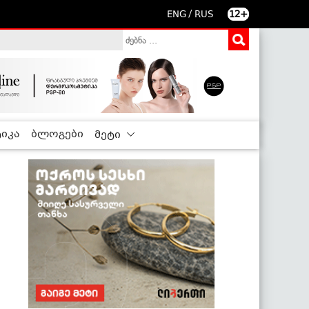
/
ENG
RUS
12+
იკა
ბლოგები
მეტი