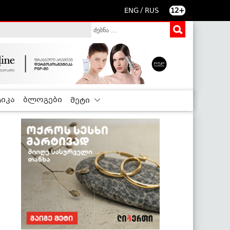
/
ENG
RUS
12+
იკა
ბლოგები
მეტი