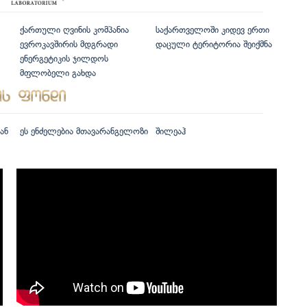
ქართული ღვინის კომპანია
საქართველოში კიდევ ერთი
ევროკავშირის მდგრადი
დაცული ტერიტორია შეიქმნა
ენერგეტიკის ჯილდოს
მფლობელი გახდა
ან
ეს ენძელებია მთავარანგელოზი
შილეაჰ