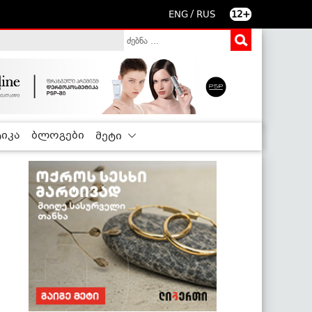
/
ENG
RUS
12+
იკა
ბლოგები
მეტი