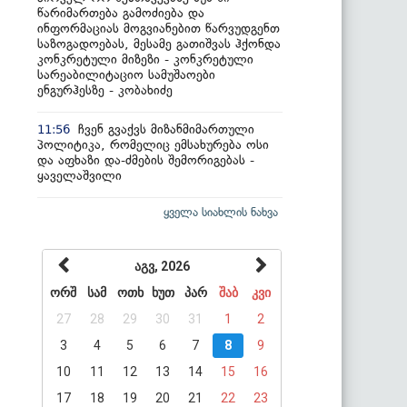
წარიმართება გამოძიება და
ინფორმაციას მოგვიანებით წარვუდგენთ
საზოგადოებას, მესამე გათიშვას ჰქონდა
კონკრეტული მიზეზი - კონკრეტული
სარეაბილიტაციო სამუშაოები
ენგურჰესზე - კობახიძე
ჩვენ გვაქვს მიზანმიმართული
11:56
პოლიტიკა, რომელიც ემსახურება ოსი
და აფხაზი და-ძმების შემორიგებას -
ყაველაშვილი
ყველა სიახლის ნახვა
აგვ, 2026
ორშ
სამ
ოთხ
ხუთ
პარ
შაბ
კვი
27
28
29
30
31
1
2
3
4
5
6
7
8
9
10
11
12
13
14
15
16
17
18
19
20
21
22
23